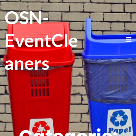
OSN-
EventCle
aners